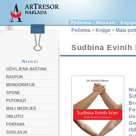
Početna
Novosti
Knjig
Početna
>
Knjige
>
Mala pol
Sudbina Evinih 
Nizovi
OŽIVLJENA BAŠTINA
RASPON
MONOGRAFIJE
Ni
SPONE
Ši
PUTOKAZI
Br
MALI MEDVJED
Fo
Uv
OBLUTCI
Go
FONTANA
IS
SUGLASJA