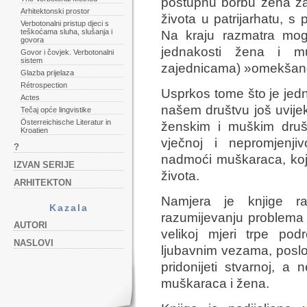
postupnu borbu žena za 
Arhitektonski prostor
života u patrijarhatu, s
Verbotonalni pristup djeci s
teškoćama sluha, slušanja i
Na kraju razmatra mog
govora
jednakosti žena i 
Govor i čovjek. Verbotonalni
sistem
zajednicama) »omekšano
Glazba prijelaza
Rétrospection
Usprkos tome što je je
Actes
našem društvu još uvijek
Tečaj opće lingvistike
Österreichische Literatur in
ženskim i muškim druš
Kroatien
vječnoj i nepromjenjivo
?
nadmoći muškaraca, koj
IZVAN SERIJE
života.
ARHITEKTON
Namjera je knjige ra
Kazala
razumijevanju problema
AUTORI
velikoj mjeri trpe podr
NASLOVI
ljubavnim vezama, poslo
pridonijeti stvarnoj, a
muškaraca i žena.