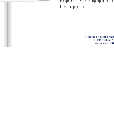
Knjiga je podijeljena
bibliografiju.
Početna
|
Novosti
|
Knji
© 1997-2026 |
A
webmaster
|
XH