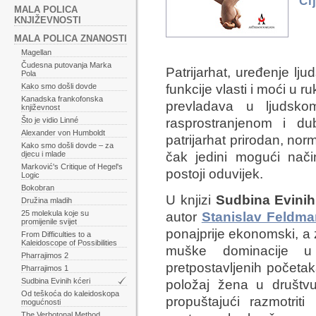
Ci
MALA POLICA
KNJIŽEVNOSTI
MALA POLICA ZNANOSTI
Magellan
Čudesna putovanja Marka
Patrijarhat, uređenje l
Pola
Kako smo došli dovde
funkcije vlasti i moći u
Kanadska frankofonska
prevladava u ljudsko
književnost
Što je vidio Linné
rasprostranjenom i du
Alexander von Humboldt
patrijarhat prirodan, norm
Kako smo došli dovde – za
djecu i mlade
čak jedini mogući nači
Marković's Critique of Hegel's
postoji oduvijek.
Logic
Bokobran
U knjizi
Sudbina Evinih 
Družina mladih
25 molekula koje su
autor
Stanislav Feldma
promijenile svijet
ponajprije ekonomski, a za
From Difficulties to a
Kaleidoscope of Possibilities
muške dominacije u
Pharrajimos 2
pretpostavljenih početak
Pharrajimos 1
Sudbina Evinih kćeri
položaj žena u društv
Od teškoća do kaleidoskopa
propuštajući razmotriti
mogućnosti
The Verbotonal Method