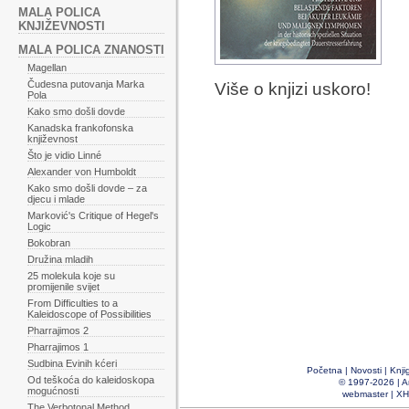
MALA POLICA
KNJIŽEVNOSTI
MALA POLICA ZNANOSTI
Magellan
Čudesna putovanja Marka
Više o knjizi uskoro!
Pola
Kako smo došli dovde
Kanadska frankofonska
književnost
Što je vidio Linné
Alexander von Humboldt
Kako smo došli dovde – za
djecu i mlade
Marković's Critique of Hegel's
Logic
Bokobran
Družina mladih
25 molekula koje su
promijenile svijet
From Difficulties to a
Kaleidoscope of Possibilities
Pharrajimos 2
Pharrajimos 1
Sudbina Evinih kćeri
Početna
|
Novosti
|
Knji
Od teškoća do kaleidoskopa
© 1997-2026 |
A
mogućnosti
webmaster
|
XH
The Verbotonal Method