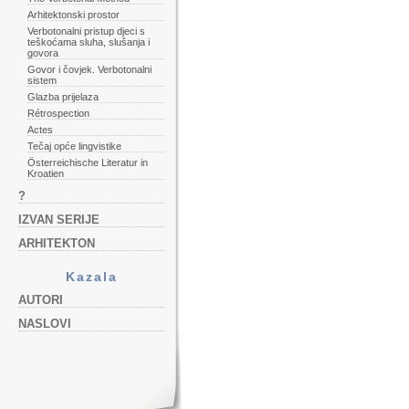
Arhitektonski prostor
Verbotonalni pristup djeci s
teškoćama sluha, slušanja i
govora
Govor i čovjek. Verbotonalni
sistem
Glazba prijelaza
Rétrospection
Actes
Tečaj opće lingvistike
Österreichische Literatur in
Kroatien
?
IZVAN SERIJE
ARHITEKTON
Kazala
AUTORI
NASLOVI