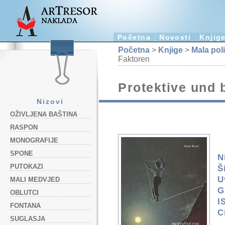
Početna
Novosti
Knjig
Početna
>
Knjige
>
Mala pol
Faktoren
Protektive und 
Nizovi
OŽIVLJENA BAŠTINA
RASPON
MONOGRAFIJE
SPONE
N
PUTOKAZI
Š
U
MALI MEDVJED
G
OBLUTCI
I
FONTANA
C
SUGLASJA