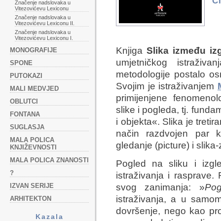
C
Značenje nadslovaka u
Vitezovićevu Lexiconu
Značenje nadslovaka u
Vitezovićevu Lexiconu II.
Značenje nadslovaka u
Vitezovićevu Lexiconu I.
Knjiga
Slika između iz
MONOGRAFIJE
umjetničkog istraživ
SPONE
metodologije postalo os
PUTOKAZI
Svojim je istraživanjem
MALI MEDVJED
primijenjene fenomenolo
OBLUTCI
slike i pogleda, tj. fun
FONTANA
i objekta«. Slika je treti
SUGLASJA
način razdvojen par ko
MALA POLICA
gledanje (picture) i slika-
KNJIŽEVNOSTI
MALA POLICA ZNANOSTI
Pogled na sliku i izgl
?
istraživanja i rasprave.
IZVAN SERIJE
svog zanimanja: »
Pog
istraživanja, a u samom
ARHITEKTON
dovršenje, nego kao pr
Kazala