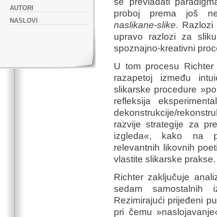
se prevladati paradigma
AUTORI
proboj prema još ne
NASLOVI
naslikane-slike
. Razlozi
upravo razlozi za sli
spoznajno-kreativni proc
U tom procesu Richter i
razapetoj između intuic
slikarske procedure »por
refleksija eksperimen
dekonstrukcije/rekonstr
razvije strategije za p
izgleda«, kako na pr
relevantnih likovnih poe
vlastite slikarske prakse.
Richter zaključuje anal
sedam samostalnih iz
Rezimirajući prijeđeni pu
pri čemu »naslojavanje