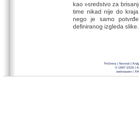
kao »sredstvo za brisanj
time nikad nije do kraj
nego je samo potvrđe
definiranog izgleda slike.
Početna
|
Novosti
|
Knji
© 1997-2026 |
A
webmaster
|
XH