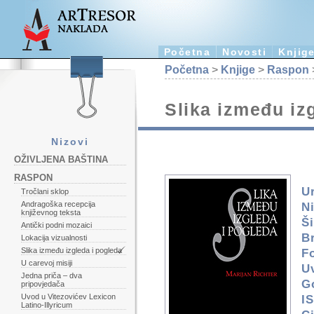
Početna
Novosti
Knjig
Početna
>
Knjige
>
Raspon
Slika između iz
Nizovi
OŽIVLJENA BAŠTINA
RASPON
U
Tročlani sklop
Andragoška recepcija
Ni
književnog teksta
Ši
Antički podni mozaici
Br
Lokacija vizualnosti
Slika između izgleda i pogleda
F
U carevoj misiji
U
Jedna priča – dva
G
pripovjedača
Uvod u Vitezovićev Lexicon
I
Latino-Illyricum