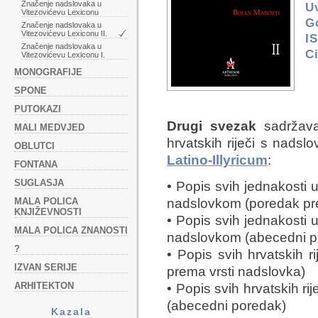
Značenje nadslovaka u
U
Vitezovićevu Lexiconu
G
Značenje nadslovaka u
Vitezovićevu Lexiconu II.
I
Značenje nadslovaka u
C
Vitezovićevu Lexiconu I.
MONOGRAFIJE
SPONE
PUTOKAZI
Drugi svezak
sadržava 
MALI MEDVJED
hrvatskih riječi s nads
OBLUTCI
Latino-Illyricum
:
FONTANA
SUGLASJA
• Popis svih jednakosti u
MALA POLICA
nadslovkom (poredak pre
KNJIŽEVNOSTI
• Popis svih jednakosti u
MALA POLICA ZNANOSTI
nadslovkom (abecedni p
?
• Popis svih hrvatskih 
IZVAN SERIJE
prema vrsti nadslovka)
ARHITEKTON
• Popis svih hrvatskih ri
(abecedni poredak)
Kazala