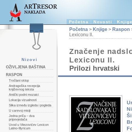
Početna
Novosti
Knjig
Početna
>
Knjige
>
Raspon
Lexiconu II.
Značenje nadsl
Lexiconu II.
Nizovi
Prilozi hrvatski
OŽIVLJENA BAŠTINA
RASPON
Tročlani sklop
Andragoška recepcija
književnog teksta
Antički podni mozaici
Lokacija vizualnosti
U
Slika između izgleda i pogleda
Ni
U carevoj misiji
Ši
Jedna priča – dva
pripovjedača
Br
Uvod u Vitezovićev Lexicon
F
Latino-Illyricum