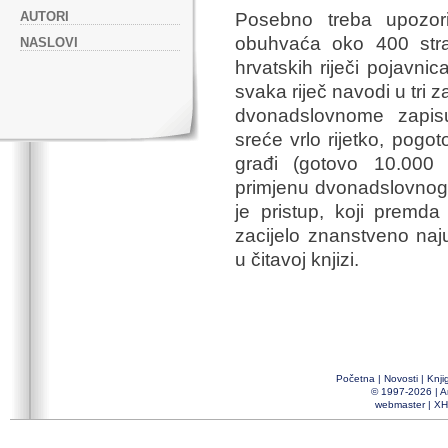
AUTORI
Posebno treba upozorit
obuhvaća oko 400 stra
NASLOVI
hrvatskih riječi pojavni
svaka riječ navodi u tri 
dvonadslovnome zapisu
sreće vrlo rijetko, pogo
građi (gotovo 10.000 r
primjenu dvonadslovnoga
je pristup, koji premda
zacijelo znanstveno naju
u čitavoj knjizi.
Početna
|
Novosti
|
Knji
© 1997-2026 |
A
webmaster
|
XH