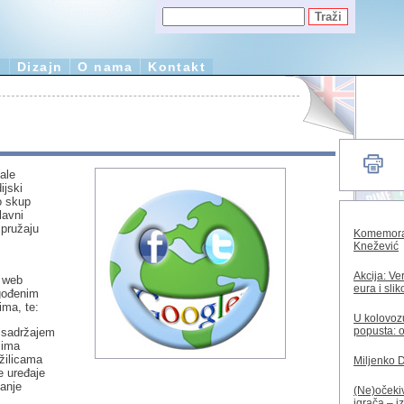
e
Dizajn
O nama
Kontakt
tale
ijski
o skup
lavni
 pružaju
Komemorac
Knežević
Akcija: Ve
h web
eura i sli
agođenim
ima, te:
U kolovozu
popusta: o
 sadržajem
jima
žilicama
Miljenko 
e uređaje
vanje
(Ne)očekiv
igrača – i