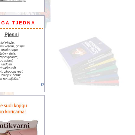
IGA TJEDNA
Pjesni
njoj viteže:
om voljom, gospe,
 sreća ospe
ljubav date,
zapovijedate,
u radosti,
i ludosti,
d vašu teći,
jetu zbogom reći.
zavijek želim:
s ne odijelim."