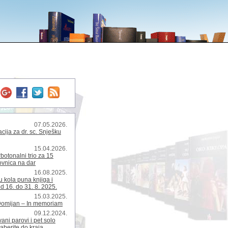
07.05.2026.
ija za dr. sc. Snješku
15.04.2026.
rbotonalni trio za 15
kovnica na dar
16.08.2025.
 kola puna knjiga i
d 16. do 31. 8. 2025.
15.03.2025.
Domijan – In memoriam
09.12.2024.
ani parovi i pet solo
zaberite do kraja