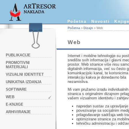
Početna
Novosti
Knjig
Početna
>
Dizajn
> Web
Web
PUBLIKACIJE
Internet i mobilne tehnologije su pos
središte svih informacija i glavni med
PROMOTIVNI
prostor. Web stranice više nisu sam
MATERIJALI
digitalnih informacija, već su često g
komuinkacijski kanal, te korisnicima
VIZUALNI IDENTITET
interakciju kakva je donedavno bila
nezamisliva.
UNIKATNA IZDANJA
SOFTWARE
Mi vam pružamo izradu individualni
stranica s originalnim dizajnom pril
WEB
vašem vizualnom identitetu i zahtjev
E-KNJIGE
napredan sustav za upravljanje
povezivanje sa socijalnim medi
ARHIVIRANJE
prilagođavanje sadržaja web tra
optimizirane stranice za mobiln
tehničku administraciju i održa