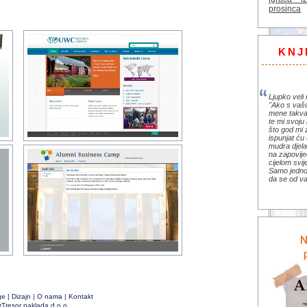
prosinca
KNJ
Ljupko veli 
"Ako s vaš
mene takva
te mi svoju 
što god mi 
ispunjat ću 
mudra djela 
na zapovije
cijelom svi
Samo jedno 
da se od va
ge
|
Dizajn
|
O nama
|
Kontakt
rTresor naklada d.o.o.