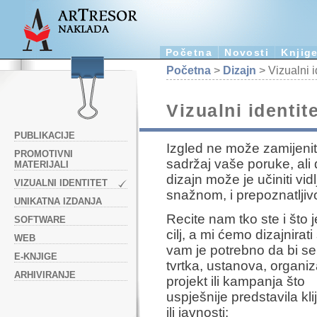
Početna
Novosti
Knjig
Početna
>
Dizajn
> Vizualni i
Vizualni identit
PUBLIKACIJE
Izgled ne može zamijenit
PROMOTIVNI
sadržaj vaše poruke, ali
MATERIJALI
dizajn može je učiniti vid
VIZUALNI IDENTITET
snažnom, i prepoznatlji
UNIKATNA IZDANJA
Recite nam tko ste i što 
SOFTWARE
cilj, a mi ćemo dizajnirati
WEB
vam je potrebno da bi s
E-KNJIGE
tvrtka, ustanova, organiz
ARHIVIRANJE
projekt ili kampanja što
uspješnije predstavila kl
ili javnosti: