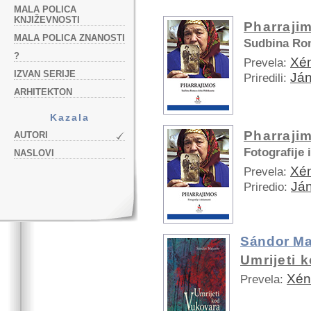
MALA POLICA
KNJIŽEVNOSTI
Pharraji
MALA POLICA ZNANOSTI
Sudbina Ro
?
Xén
Prevela:
IZVAN SERIJE
Ján
Priredili:
ARHITEKTON
Kazala
Pharraji
AUTORI
Fotografije
NASLOVI
Xén
Prevela:
Já
Priredio:
Sándor Ma
Umrijeti 
Xén
Prevela: