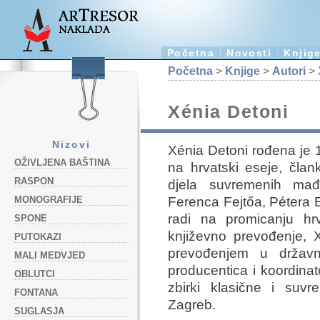
Početna
Novosti
Knjig
Početna
>
Knjige
>
Autori
> 
Xénia Detoni
Nizovi
Xénia Detoni rođena je 
OŽIVLJENA BAŠTINA
na hrvatski eseje, član
RASPON
djela suvremenih mađa
Ferenca Fejtőa, Pétera E
MONOGRAFIJE
radi na promicanju hr
SPONE
književno prevođenje, 
PUTOKAZI
prevođenjem u državn
MALI MEDVJED
producentica i koordinato
OBLUTCI
zbirki klasične i suvr
FONTANA
Zagreb.
SUGLASJA