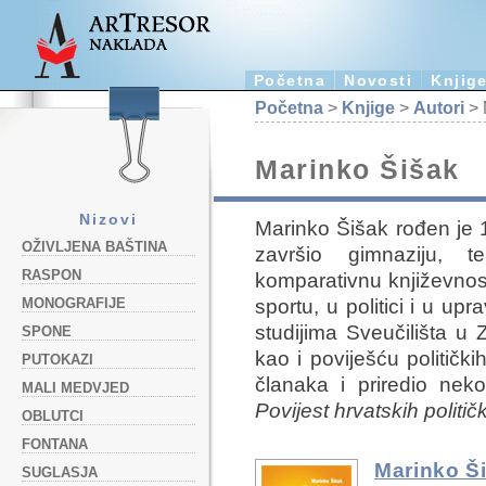
Početna
Novosti
Knjig
Početna
>
Knjige
>
Autori
> 
Marinko Šišak
Nizovi
Marinko Šišak rođen je 
OŽIVLJENA BAŠTINA
završio gimnaziju, te 
RASPON
komparativnu književnos
sportu, u politici i u up
MONOGRAFIJE
studijima Sveučilišta u 
SPONE
kao i poviješću politički
PUTOKAZI
članaka i priredio nekol
MALI MEDVJED
Povijest hrvatskih političk
OBLUTCI
FONTANA
Marinko Š
SUGLASJA