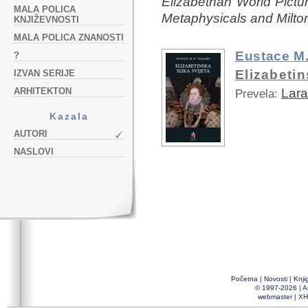
Elizabethan World Pictu
MALA POLICA
Metaphysicals and Milto
KNJIŽEVNOSTI
MALA POLICA ZNANOSTI
Eustace M.
?
Elizabetin
IZVAN SERIJE
ARHITEKTON
Lara
Prevela:
Kazala
AUTORI
NASLOVI
Početna
|
Novosti
|
Knji
© 1997-2026 |
A
webmaster
|
XH