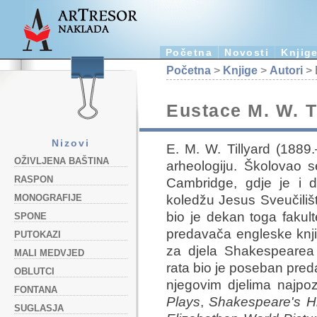
Početna
Novosti
Knjig
Početna
>
Knjige
>
Autori
> 
Eustace M. W. T
Nizovi
E. M. W. Tillyard (1889.–
OŽIVLJENA BAŠTINA
arheologiju. Školovao s
RASPON
Cambridge, gdje je i 
koledžu Jesus Sveučiliš
MONOGRAFIJE
bio je dekan toga fakult
SPONE
predavača engleske knjiž
PUTOKAZI
za djela Shakespearea
MALI MEDVJED
rata bio je poseban preda
OBLUTCI
njegovim djelima najpoz
FONTANA
Plays
,
Shakespeare's Hi
SUGLASJA