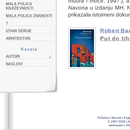
muora i mocir
, 1997.), 
MALA POLICA
Navona
u izdanju MH. Na
KNJIŽEVNOSTI
prikazala istoimeni dokum
MALA POLICA ZNANOSTI
?
Robert Bac
IZVAN SERIJE
Put do tih
ARHITEKTON
Kazala
AUTORI
NASLOVI
Početna
|
Novosti
|
Knji
© 1997-2026 |
A
webmaster
|
XH