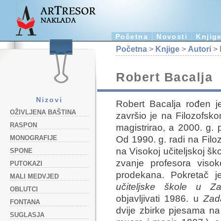
Početna
Novosti
Knjig
Početna
>
Knjige
>
Autori
> 
Robert Bacalja
Nizovi
Robert Bacalja rođen je
OŽIVLJENA BAŠTINA
završio je na Filozofsko
RASPON
magistrirao, a 2000. g. p
Od 1990. g. radi na Filo
MONOGRAFIJE
na Visokoj učiteljskoj šk
SPONE
zvanje profesora viso
PUTOKAZI
prodekana. Pokretač j
MALI MEDVJED
učiteljske škole u Za
OBLUTCI
objavljivati 1986. u
Zada
FONTANA
dvije zbirke pjesama n
SUGLASJA