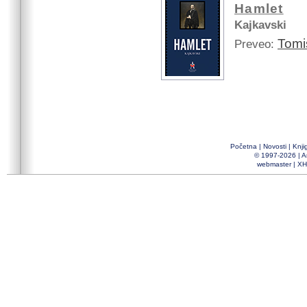
Hamlet
Kajkavski
Tomis
Preveo:
Početna
|
Novosti
|
Knji
© 1997-2026 |
A
webmaster
|
XH