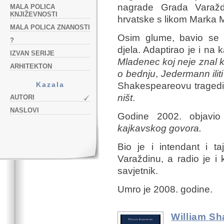
nagrade Grada Varažd
MALA POLICA
KNJIŽEVNOSTI
hrvatske s likom Marka M
MALA POLICA ZNANOSTI
Osim glume, bavio se i
?
djela. Adaptirao je i na
IZVAN SERIJE
Mladenec koj neje znal k
ARHITEKTON
o bednju
,
Jedermann ilit
Kazala
Shakespeareovu traged
ništ
.
AUTORI
NASLOVI
Godine 2002. objavi
kajkavskog govora.
Bio je i intendant i t
Varaždinu, a radio je i k
savjetnik.
Umro je 2008. godine.
William S