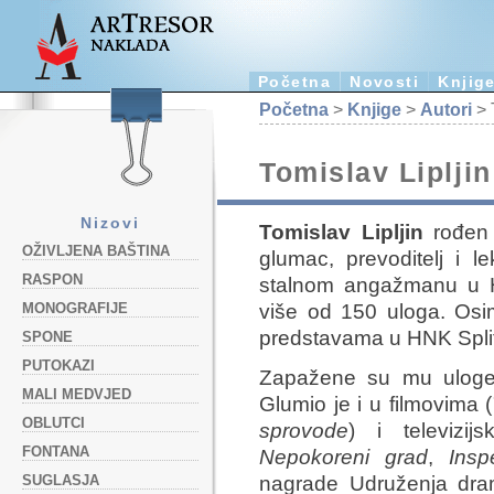
Početna
Novosti
Knjig
Početna
>
Knjige
>
Autori
> 
Tomislav Lipljin
Nizovi
Tomislav Lipljin
rođen 
OŽIVLJENA BAŠTINA
glumac, prevoditelj i l
RASPON
stalnom angažmanu u H
više od 150 uloga. Osim
MONOGRAFIJE
predstavama u HNK Split 
SPONE
PUTOKAZI
Zapažene su mu uloge 
MALI MEDVJED
Glumio je i u filmovima (
OBLUTCI
sprovode
) i televizij
FONTANA
Nepokoreni grad
,
Insp
SUGLASJA
nagrade Udruženja dram