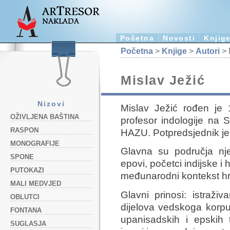
Početna
Novosti
Knjig
Početna
>
Knjige
>
Autori
> 
Mislav Ježić
Nizovi
Mislav Ježić rođen je 
OŽIVLJENA BAŠTINA
profesor indologije na S
RASPON
HAZU. Potpredsjednik j
MONOGRAFIJE
Glavna su područja njeg
SPONE
epovi, početci indijske i h
PUTOKAZI
međunarodni kontekst hr
MALI MEDVJED
Glavni prinosi: istraž
OBLUTCI
dijelova vedskoga korpus
FONTANA
upanisadskih i epskih 
SUGLASJA