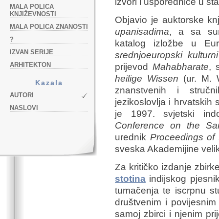
izvori i usporednice u staro
MALA POLICA
KNJIŽEVNOSTI
Objavio je auktorske kn
MALA POLICA ZNANOSTI
upanisadima
, a sa sur
?
katalog izložbe u E
IZVAN SERIJE
srednjoeuropski kulturni
ARHITEKTON
prijevod
Mahabharate
, 
heilige Wissen
(ur. M. W
Kazala
znanstvenih i stručni
AUTORI
jezikoslovlja i hrvatskih
NASLOVI
je 1997. svjetski in
Conference on the San
urednik
Proceedings of
sveska Akademijine velik
Za kritičko izdanje zbir
stotina
indijskog pjesn
tumačenja te iscrpnu stud
društvenim i povijesnim
samoj zbirci i njenim pr