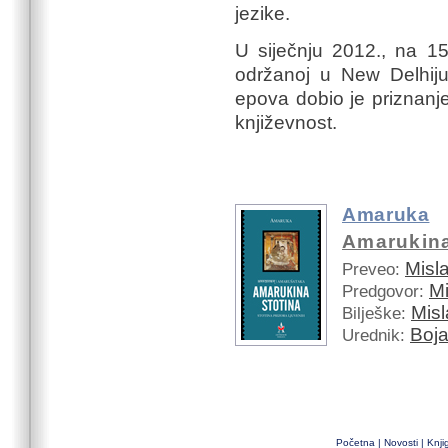
jezike.
U siječnju 2012., na 15. 
održanoj u New Delhiju
epova dobio je priznanj
književnost.
Amaruka
Amarukina
Misl
Preveo:
Mi
Predgovor:
Misl
Bilješke:
Boja
Urednik:
Početna
|
Novosti
|
Knji