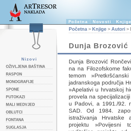
Početna
Novosti
Knjig
Početna
>
Knjige
>
Autori
> 
Dunja Brozović
Nizovi
Dunja Brozović Rončević 
OŽIVLJENA BAŠTINA
na na Filozofskome faku
RASPON
temom »Pretkršćanski 
jadranskoga područja Hr
MONOGRAFIJE
»Apelativi u hrvatskoj h
SPONE
provela na specijalizaciji
PUTOKAZI
u Padovi, a 1991./92. n
MALI MEDVJED
SAD. Od 1984. zapos
OBLUTCI
istraživanja Hrvatske
FONTANA
projektu »Povijesni t
SUGLASJA