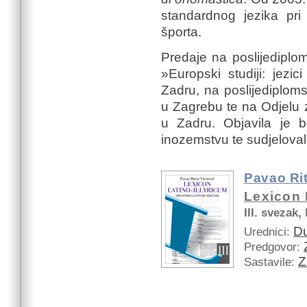
standardnog jezika pri 
športa.
Predaje na poslijediplom
»Europski studiji: jezic
Zadru, na poslijediplomsk
u Zagrebu te na Odjelu za
u Zadru. Objavila je b
inozemstvu te sudjelovala
Pavao Rit
Lexicon L
III. svezak,
Du
Urednici:
Predgovor:
Z
Sastavile: