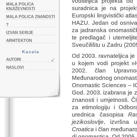
voditeljica projekta o
MALA POLICA
suradnica je na projekt
KNJIŽEVNOSTI
Europski lingvistički atl
MALA POLICA ZNANOSTI
HAZU. Jedan od osnivača
?
za jadranska onomastičk
IZVAN SERIJE
te predlagač i utemeljite
ARHITEKTON
Sveučilištu u Zadru (2005
Kazala
Od 2003. ravnateljica je I
AUTORI
u kojem vodi projekt »
NASLOVI
2002. član Upravno
Međunarodnog onomastičk
Onomastic Sciences – IC
God. 2003. izabrana je 
znanosti i umjetnosti. 
za etimologiju i Odbor
urednica časopisa
Ras
jezikoslovlje
, izvršna 
Croatica
i član međunar
di onomastica
. Od 2005.