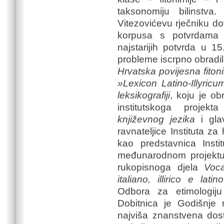
taksonomiju bilinstva
Vitezovićevu rječniku d
korpusa s potvrdama i
najstarijih potvrda u 15
probleme iscrpno obradil
Hrvatska povijesna fitoni
»Lexicon Latino-Illyric
leksikografiji
, koju je ob
institutskoga projek
književnog jezika
i gla
ravnateljice Instituta za 
kao predstavnica Insti
međunarodnom projektu »
rukopisnoga djela
Voca
italiano, illirico e lati
Odbora za etimologiju
Dobitnica je Godišnj
najviša znanstvena dost