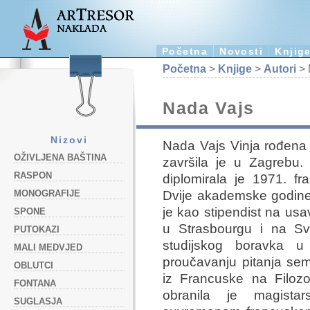
Početna
Novosti
Knjig
Početna
>
Knjige
>
Autori
> 
Nada Vajs
Nizovi
Nada Vajs Vinja rođena 
OŽIVLJENA BAŠTINA
završila je u Zagrebu.
RASPON
diplomirala je 1971. fran
Dvije akademske godine 
MONOGRAFIJE
je kao stipendist na usa
SPONE
u Strasbourgu i na Sve
PUTOKAZI
studijskog boravka u
MALI MEDVJED
proučavanju pitanja sem
OBLUTCI
iz Francuske na Filoz
FONTANA
obranila je magista
SUGLASJA