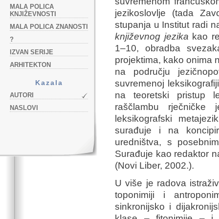
suvremenom francuskom j
MALA POLICA
jezikoslovlje (tada Za
KNJIŽEVNOSTI
stupanja u Institut radi 
MALA POLICA ZNANOSTI
književnog jezika
kao re
?
1–10, obradba svezaka
IZVAN SERIJE
projektima, kako onima na
ARHITEKTON
na području jezičnopov
suvremenoj leksikografij
Kazala
na teoretski pristup lek
AUTORI
raščlambu rječničke je
NASLOVI
leksikografski metaje
surađuje i na koncipi
uredništva, s posebnim 
Surađuje kao redaktor n
(Novi Liber, 2002.).
U više je radova istraživ
toponimiji i antropo
sinkronijsko i dijakron
klase – fitonimije – i 