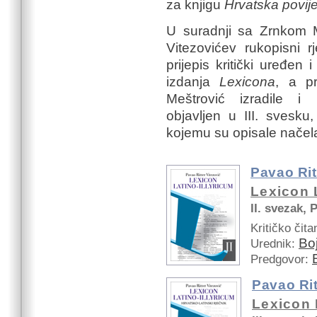
za knjigu
Hrvatska povije
U suradnji sa Zrnkom Meš
Vitezovićev rukopisni r
prijepis kritički uređen
izdanja
Lexicona
, a p
Meštrović izradile i pr
objavljen u III. svesku
kojemu su opisale načel
Pavao Rit
Lexicon L
II. svezak, 
Kritičko čitan
Bo
Urednik:
Predgovor:
Pavao Rit
Lexicon L