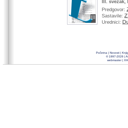
III. svezak,
Predgovor:
Z
Sastavile:
Du
Urednici:
Početna
|
Novosti
|
Knji
© 1997-2026 |
A
webmaster
|
XH