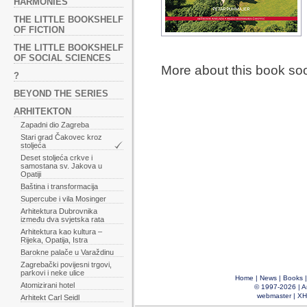
HARMONIES
THE LITTLE BOOKSHELF
OF FICTION
THE LITTLE BOOKSHELF
OF SOCIAL SCIENCES
More about this book so
?
BEYOND THE SERIES
ARHITEKTON
Zapadni dio Zagreba
Stari grad Čakovec kroz
stoljeća
Deset stoljeća crkve i
samostana sv. Jakova u
Opatiji
Baština i transformacija
Supercube i vila Mosinger
Arhitektura Dubrovnika
između dva svjetska rata
Arhitektura kao kultura –
Rijeka, Opatija, Istra
Barokne palače u Varaždinu
Zagrebački povijesni trgovi,
parkovi i neke ulice
Home
|
News
|
Books
Atomizirani hotel
© 1997-2026 |
A
webmaster
|
XH
Arhitekt Carl Seidl