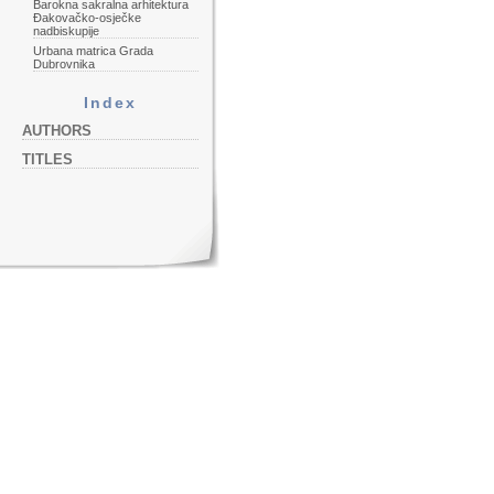
Barokna sakralna arhitektura
Đakovačko-osječke
nadbiskupije
Urbana matrica Grada
Dubrovnika
Index
AUTHORS
TITLES