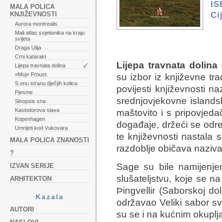
IS
MALA POLICA
Ci
KNJIŽEVNOSTI
Aurora montrealis
Mali atlas svjetionika na kraju
svijeta
Draga Ulija
Crni katarakt
Lijepa travnata dolina
Lijepa travnata dolina
»Moj« Proust
su izbor iz književne tr
S onu stranu dječjih kolica
povijesti književnosti 
Pjesme
srednjovjekovne islandsk
Sinopsis sna
Kasiodorova slava
maštovito i s pripovjeda
Kopenhagen
događaje, držeći se određ
Umrijeti kod Vukovara
te književnosti nastala 
MALA POLICA ZNANOSTI
razdoblje običava naziva
?
Sage su bile namijenj
IZVAN SERIJE
slušateljstvu, koje se na
ARHITEKTON
Þingvellir (Saborskoj do
Kazala
održavao Veliki sabor sv
AUTORI
su se i na kućnim okupl