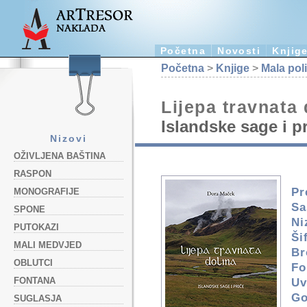
Početna
Novosti
Knjig
Početna
>
Knjige
>
Mala pol
Lijepa travnata 
Islandske sage i p
Nizovi
OŽIVLJENA BAŠTINA
RASPON
Pr
MONOGRAFIJE
Sa
SPONE
Ni
PUTOKAZI
Ši
MALI MEDVJED
Br
OBLUTCI
Fo
FONTANA
Uv
Go
SUGLASJA