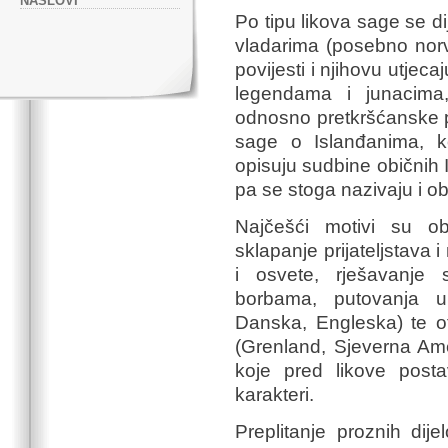
NASLOVI
Po tipu likova sage se di
vladarima (posebno norv
povijesti i njihovu utjec
legendama i junacima
odnosno pretkršćanske pro
sage o Islanđanima, ko
opisuju sudbine običnih I
pa se stoga nazivaju i o
Najčešći motivi su obi
sklapanje prijateljstava
i osvete, rješavanje 
borbama, putovanja u
Danska, Engleska) te otk
(Grenland, Sjeverna Ame
koje pred likove postav
karakteri.
Preplitanje proznih dije