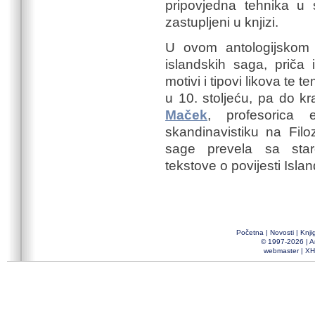
pripovjedna tehnika u
zastupljeni u knjizi.
U ovom antologijskom 
islandskih saga, priča i 
motivi i tipovi likova te 
u 10. stoljeću, pa do kra
Maček
, profesorica e
skandinavistiku na Filo
sage prevela sa star
tekstove o povijesti Isla
Početna
|
Novosti
|
Knji
© 1997-2026 |
A
webmaster
|
XH