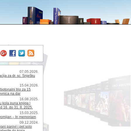
07.05.2026.
ija za dr. sc. Snješku
15.04.2026.
rbotonalni trio za 15
kovnica na dar
16.08.2025.
 kola puna knjiga i
d 16. do 31. 8. 2025.
15.03.2025.
Domijan – In memoriam
09.12.2024.
ani parovi i pet solo
zaberite do kraja