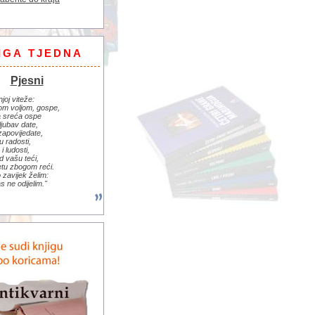
IGA TJEDNA
Pjesni
njoj viteže:
om voljom, gospe,
 sreća ospe
ljubav date,
zapovijedate,
u radosti,
i ludosti,
d vašu teći,
jetu zbogom reći.
zavijek želim:
s ne odijelim."