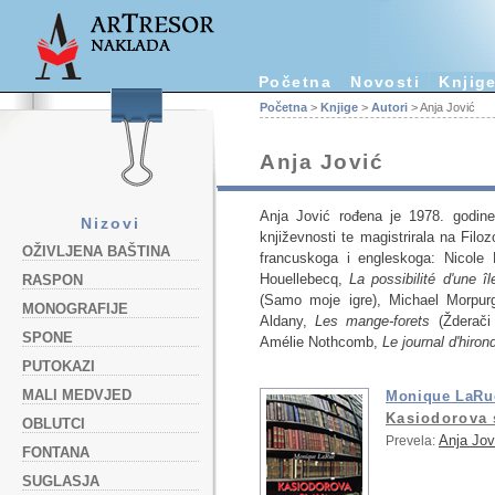
Početna
Novosti
Knjig
Početna
>
Knjige
>
Autori
> Anja Jović
Anja Jović
Anja Jović rođena je 1978. godine 
Nizovi
književnosti te magistrirala na Fil
OŽIVLJENA BAŠTINA
francuskoga i engleskoga: Nicole
Houellebecq,
La possibilité d'une îl
RASPON
(Samo moje igre), Michael Morpu
MONOGRAFIJE
Aldany,
Les mange-forets
(Žderači
SPONE
Amélie Nothcomb,
Le journal d'hiron
PUTOKAZI
MALI MEDVJED
Monique LaRu
Kasiodorova 
OBLUTCI
Anja Jov
Prevela:
FONTANA
SUGLASJA