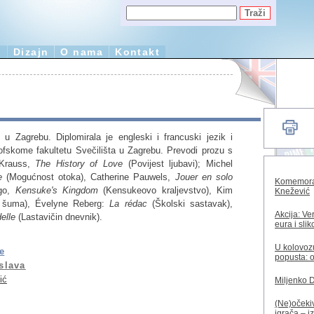
e
Dizajn
O nama
Kontakt
u Zagrebu. Diplomirala je engleski i francuski jezik i
ozofskome fakultetu Svečilišta u Zagrebu. Prevodi prozu s
 Krauss,
The History of Love
(Povijest ljubavi); Michel
e
(Mogućnost otoka), Catherine Pauwels,
Jouer en solo
Komemorac
rgo,
Kensuke's Kingdom
(Kensukeovo kraljevstvo), Kim
Knežević
 šuma), Évelyne Reberg:
La rédac
(Školski sastavak),
Akcija: Ve
delle
(Lastavičin dnevnik).
eura i sli
U kolovozu
e
popusta: o
slava
ić
Miljenko 
(Ne)očekiv
igrača – i