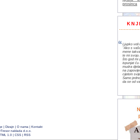
prosinca
KNJ
Ljupko veli 
"Ako s vaš
mene takva
te mi svoju 
što god mi 
ispunjat ću 
mudra djela 
na zapovije
cijelom svi
Samo jedno 
da se od va
ge
|
Dizajn
|
O nama
|
Kontakt
rTresor naklada d.o.o.
TML 1.0
|
CSS
|
RSS