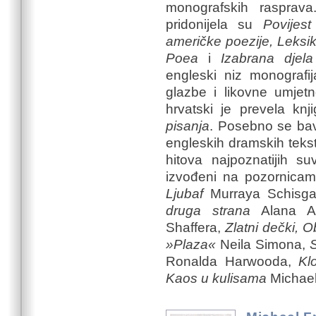
monografskih rasprava
pridonijela su
Povijest
američke poezije, Leksik
Poea
i
Izabrana djela
engleski niz monografij
glazbe i likovne umjet
hrvatski je prevela k
pisanja
. Posebno se bav
engleskih dramskih teks
hitova najpoznatijih s
izvođeni na pozornicam
Ljubaf
Murraya Schisga
druga strana
Alana A
Shaffera,
Zlatni dečki, 
»Plaza«
Neila Simona,
Ronalda Harwooda,
Kl
Kaos u kulisama
Michael