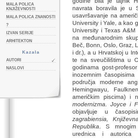
godine bila je tajnik
MALA POLICA
navrata boravila je u
KNJIŽEVNOSTI
usavršavanje na američ
MALA POLICA ZNANOSTI
University i Yale, a kao
?
University i Texas A&M U
IZVAN SERIJE
na međunarodnim skupo
ARHITEKTON
Beč, Bonn, Oslo, Graz, L
i dr.), a u Hrvatskoj u I
Kazala
te na sveučilištima u O
AUTORI
godinama gost-profesor 
NASLOVI
inozemnim časopisima o
područja moderne angl
Hemingwayu, Faulkne
američkim piscima) i n
modernizma. Joyce i F
objavljuje u časop
zagrabiensia, Književn
Republika
. S mnogim 
urednica i autorica 