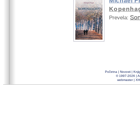
Michael F
Kopenha
Son
Prevela:
Početna
|
Novosti
|
Knji
© 1997-2026 |
A
webmaster
|
XH