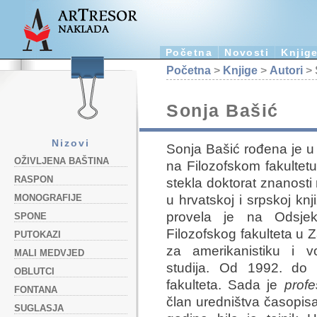
Početna
Novosti
Knjig
Početna
>
Knjige
>
Autori
> 
Sonja Bašić
Nizovi
Sonja Bašić rođena je u 
OŽIVLJENA BAŠTINA
na Filozofskom fakultetu
RASPON
stekla doktorat znanost
u hrvatskoj i srpskoj knj
MONOGRAFIJE
provela je na Odsjek
SPONE
Filozofskog fakulteta u 
PUTOKAZI
za amerikanistiku i vod
MALI MEDVJED
studija. Od 1992. do 
OBLUTCI
fakulteta. Sada je
profe
FONTANA
član uredništva časopis
SUGLASJA