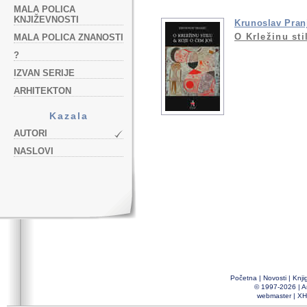
MALA POLICA
KNJIŽEVNOSTI
Krunoslav Pran
O Krležinu sti
MALA POLICA ZNANOSTI
?
IZVAN SERIJE
ARHITEKTON
Kazala
AUTORI
NASLOVI
Početna
|
Novosti
|
Knji
© 1997-2026 |
A
webmaster
|
XH