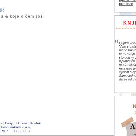
prosinca
jić
lu & koje o čem još
KNJ
Ljupko veli 
"Ako s vaš
mene takva
te mi svoju 
što god mi 
ispunjat ću 
mudra djela 
na zapovije
cijelom svi
Samo jedno 
da se od va
ge
|
Dizajn
|
O nama
|
Kontakt
rTresor naklada d.o.o.
TML 1.0
|
CSS
|
RSS