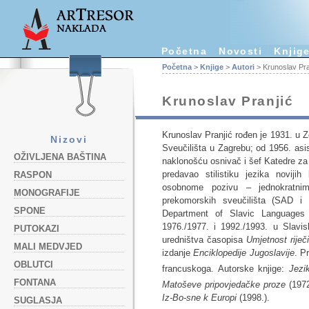
Početna
Novosti
Knjig
Početna
>
Knjige
>
Autori
> Krunoslav Pra
Krunoslav Pranjić
Krunoslav Pranjić rođen je 1931. u Ze
Nizovi
Sveučilišta u Zagrebu; od 1956. asi
OŽIVLJENA BAŠTINA
naklonošću osnivač i šef Katedre za s
predavao stilistiku jezika noviji
RASPON
osobnome pozivu – jednokratnim
MONOGRAFIJE
prekomorskih sveučilišta (SAD i
SPONE
Department of Slavic Languages &
1976./1977. i 1992./1993. u Slavi
PUTOKAZI
uredništva časopisa
Umjetnost riječ
MALI MEDVJED
izdanje
Enciklopedije Jugoslavije
. P
OBLUTCI
francuskoga. Autorske knjige:
Jezi
FONTANA
Matoševe pripovjedačke proze
(197
Iz-Bo-sne k Europi
(1998.).
SUGLASJA