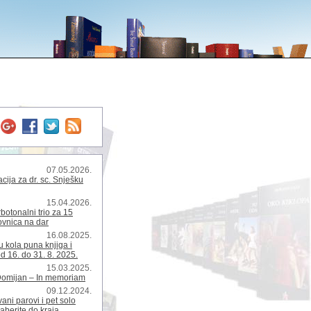
07.05.2026.
ija za dr. sc. Snješku
15.04.2026.
rbotonalni trio za 15
kovnica na dar
16.08.2025.
 kola puna knjiga i
d 16. do 31. 8. 2025.
15.03.2025.
Domijan – In memoriam
09.12.2024.
ani parovi i pet solo
zaberite do kraja