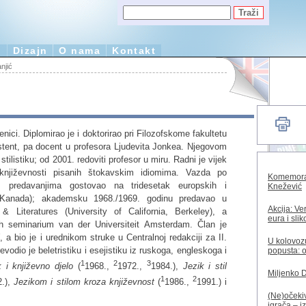
e
Dizajn
O nama
Kontakt
njić
nici. Diplomirao je i doktorirao pri Filozofskome fakultetu
stent, pa docent u profesora Ljudevita Jonkea. Njegovom
tilistiku; od 2001. redoviti profesor u miru. Radni je vijek
h književnosti pisanih štokavskim idiomima. Vazda po
Komemorac
 predavanjima gostovao na tridesetak europskih i
Knežević
 Kanada); akademsku 1968./1969. godinu predavao u
Akcija: Ve
 Literatures (University of California, Berkeley), a
eura i sli
sh seminarium van der Universiteit Amsterdam. Član je
i
, a bio je i urednikom struke u Centralnoj redakciji za II.
U kolovozu
revodio je beletristiku i esejistiku iz ruskoga, engleskoga i
popusta: o
1
2
3
k i književno djelo
(
1968.,
1972.,
1984.),
Jezik i stil
Miljenko 
1
2
2.),
Jezikom i stilom kroza književnost
(
1986.,
1991.) i
(Ne)očekiv
igrača – i