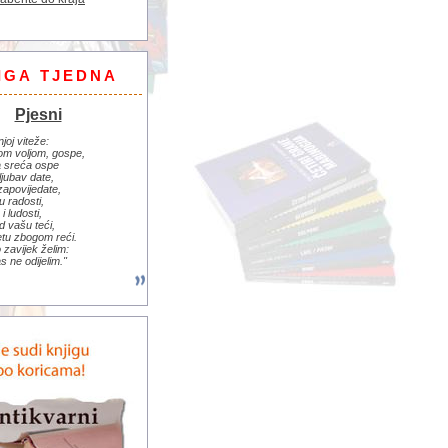
IGA TJEDNA
Pjesni
njoj viteže:
om voljom, gospe,
 sreća ospe
ljubav date,
zapovijedate,
u radosti,
i ludosti,
d vašu teći,
jetu zbogom reći.
zavijek želim:
s ne odijelim."