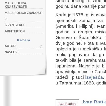
studira teologiju. God
MALA POLICA
godinu dana kasnije posta
KNJIŽEVNOSTI
MALA POLICA ZNANOSTI
Kada je 1678. g. isusova
?
njemačkih zemalja za 
IZVAN SERIJE
(Amerika i Filipini), Iva
godine s drugim misio
ARHITEKTON
Genove u Španjolsku. 
Kazala
dvije godine. Flota s I
AUTORI
uplovila je u meksičku 
NASLOVI
molio poglavare da ga 
takvih bila je Tarahumar
ispunjena. Najprije je b
upraviteljem misije Carich
radeći i pišući
izvješća
,
u Tarahumari 1683. godi
Ivan Ratt