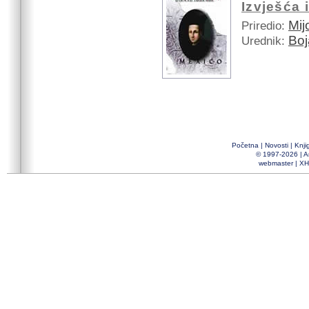
Izvješća 
Mij
Priredio:
Boj
Urednik:
Početna
|
Novosti
|
Knji
© 1997-2026 |
A
webmaster
|
XH