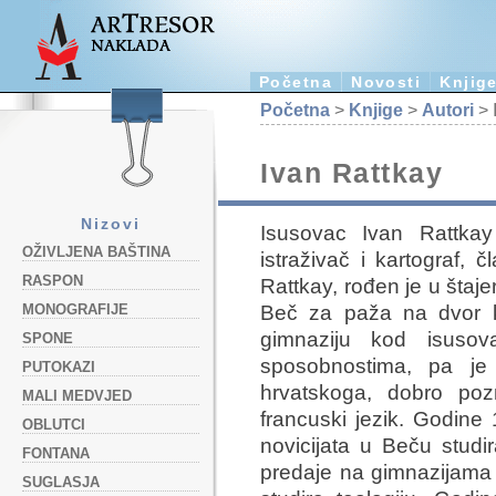
Početna
Novosti
Knjig
Početna
>
Knjige
>
Autori
> 
Ivan Rattkay
Nizovi
Isusovac Ivan Rattkay 
OŽIVLJENA BAŠTINA
istraživač i kartograf, 
RASPON
Rattkay, rođen je u štaj
Beč za paža na dvor k
MONOGRAFIJE
gimnaziju kod isusov
SPONE
sposobnostima, pa je
PUTOKAZI
hrvatskoga, dobro pozna
MALI MEDVJED
francuski jezik. Godine
OBLUTCI
novicijata u Beču studir
FONTANA
predaje na gimnazijama 
SUGLASJA