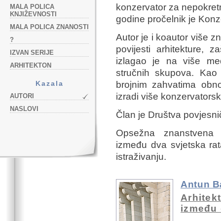
konzervator za nepokret
MALA POLICA
KNJIŽEVNOSTI
godine pročelnik je Konz
MALA POLICA ZNANOSTI
Autor je i koautor više z
?
povijesti arhitekture, z
IZVAN SERIJE
izlagao je na više me
ARHITEKTON
stručnih skupova. Kao 
Kazala
brojnim zahvatima obno
izradi više konzervators
AUTORI
NASLOVI
Član je Društva povjesni
Opsežna znanstvena m
između dva svjetska ra
istraživanju.
Antun B
Arhitek
između 