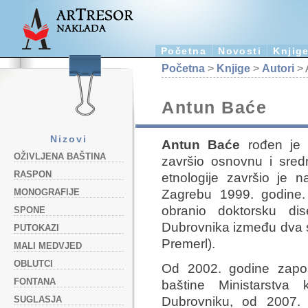
Početna
Novosti
Knjig
Početna
>
Knjige
>
Autori
> 
Antun Baće
Nizovi
Antun Baće
rođen je 
OŽIVLJENA BAŠTINA
završio osnovnu i srednj
RASPON
etnologije završio je n
Zagrebu 1999. godine.
MONOGRAFIJE
obranio doktorsku dis
SPONE
Dubrovnika između dva sv
PUTOKAZI
Premerl).
MALI MEDVJED
OBLUTCI
Od 2002. godine zapos
FONTANA
baštine Ministarstva 
SUGLASJA
Dubrovniku, od 2007. 