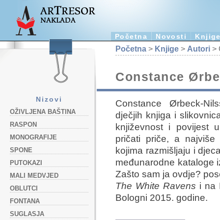
Početna
Novosti
Knjig
Početna
>
Knjige
>
Autori
> 
Constance Ørbe
Nizovi
Constance Ørbeck-Nils
OŽIVLJENA BAŠTINA
dječjih knjiga i slikovni
RASPON
književnost i povijest u
pričati priče, a najviš
MONOGRAFIJE
kojima razmišljaju i djec
SPONE
međunarodne kataloge iz
PUTOKAZI
Zašto sam ja ovdje? pos
MALI MEDVJED
The White Ravens
i na 
OBLUTCI
Bologni 2015. godine.
FONTANA
SUGLASJA