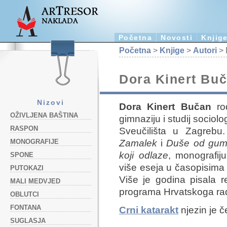
Početna
Novosti
Knjig
Početna
>
Knjige
>
Autori
> 
Dora Kinert Bu
Nizovi
Dora Kinert Bučan
rođ
OŽIVLJENA BAŠTINA
gimnaziju i studij sociolo
RASPON
Sveučilišta u Zagrebu
Zamalek
i
Duše od gu
MONOGRAFIJE
koji odlaze
,
monografij
SPONE
više eseja u časopisim
PUTOKAZI
Više je godina pisala r
MALI MEDVJED
programa Hrvatskoga rad
OBLUTCI
FONTANA
Crni katarakt
njezin je č
SUGLASJA