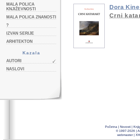
MALA POLICA
Dora Kine
KNJIŽEVNOSTI
Crni kata
MALA POLICA ZNANOSTI
?
IZVAN SERIJE
ARHITEKTON
Kazala
AUTORI
NASLOVI
Početna
|
Novosti
|
Knji
© 1997-2026 |
A
webmaster
|
XH