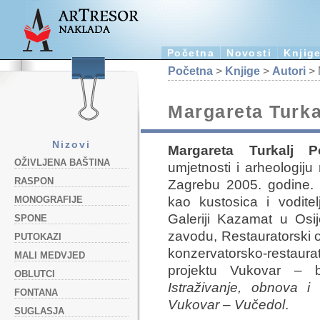
Početna
Novosti
Knjig
Početna
>
Knjige
>
Autori
> 
Margareta Turka
Nizovi
Margareta Turkalj P
OŽIVLJENA BAŠTINA
umjetnosti i arheologiju
RASPON
Zagrebu 2005. godine. 
kao kustosica i voditelj
MONOGRAFIJE
Galeriji Kazamat u Osi
SPONE
zavodu, Restauratorski o
PUTOKAZI
konzervatorsko-restaura
MALI MEDVJED
projektu Vukovar – b
OBLUTCI
Istraživanje, obnova i 
FONTANA
Vukovar – Vučedol
.
SUGLASJA