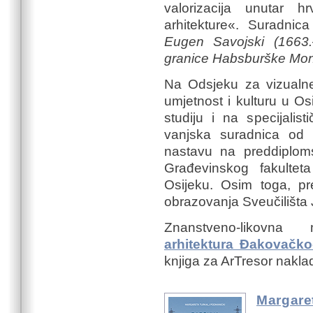
valorizacija unutar h
arhitekture«. Suradni
Eugen Savojski (1663.–
granice Habsburške Mon
Na Odsjeku za vizualne
umjetnost i kulturu u O
studiju i na specijalis
vanjska suradnica od 
nastavu na preddiploms
Građevinskog fakulteta
Osijeku. Osim toga, pr
obrazovanja Sveučilišta 
Znanstveno-likovna
arhitektura Đakovačko
knjiga za ArTresor nakla
Margare