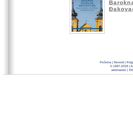
Barokna
Đakovač
Početna
|
Novosti
|
Knji
© 1997-2026 |
A
webmaster
|
XH