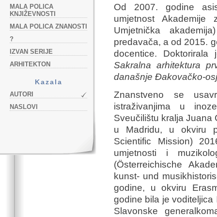
Od 2007. godine asis
MALA POLICA
KNJIŽEVNOSTI
umjetnost Akademije z
MALA POLICA ZNANOSTI
Umjetnička akademij
?
predavača, a od 2015. 
IZVAN SERIJE
docentice. Doktorirala
Sakralna arhitektura pr
ARHITEKTON
današnje Đakovačko-osj
Kazala
Znanstveno se usavr
AUTORI
istraživanjima u inoz
NASLOVI
Sveučilištu kralja Juana
u Madridu, u okviru
Scientific Mission) 201
umjetnosti i muzikolo
(Österreichische Akade
kunst- und musikhistor
godine, u okviru Eras
godine bila je voditeljic
Slavonske generalkoma