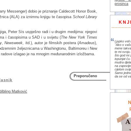
prosinca
arry Messenger) dobio je priznanje Caldecott Honor Book,
ižnica (ALA) za iznimnu knjigu te časopisa
School Library
KNJ
njiga, Peter Sís uspješno radi i u drugim medijima: njegovi
ama i časopisima u SAD i u svijetu (
The New York Times
Ljupko veli 
ly
,
Newsweek
, itd.), autor je filmskih postera (
Amadeus
),
"Ako s vaš
podzemnim željeznicama u Washingtonu, Baltimoreu i New
mene takva
te mi svoju 
je radove izlagao je na mnogim međunarodnim izložbama.
što god mi 
ispunjat ću 
mudra djela 
na zapovije
cijelom svi
Samo jedno 
Preporučeno
da se od va
lasnik
ölbling Matković