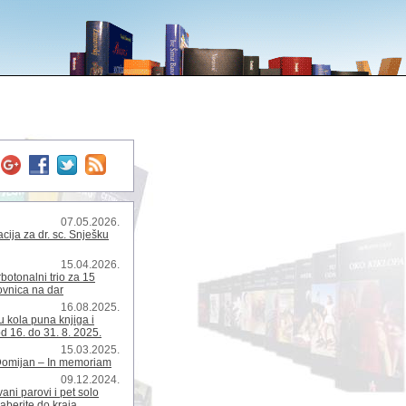
07.05.2026.
ija za dr. sc. Snješku
15.04.2026.
rbotonalni trio za 15
kovnica na dar
16.08.2025.
 kola puna knjiga i
d 16. do 31. 8. 2025.
15.03.2025.
Domijan – In memoriam
09.12.2024.
ani parovi i pet solo
zaberite do kraja