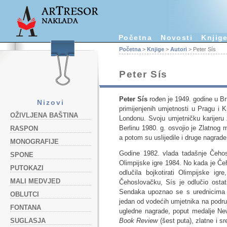
Početna
Novosti
Knjig
Početna
>
Knjige
>
Autori
> Peter Sís
Peter Sís
Peter Sís
rođen je 1949. godine u B
Nizovi
primijenjenih umjetnosti u Pragu i K
OŽIVLJENA BAŠTINA
Londonu. Svoju umjetničku karijeru
Berlinu 1980. g. osvojio je Zlatnog m
RASPON
a potom su uslijedile i druge nagrade
MONOGRAFIJE
Godine 1982. vlada tadašnje Čehos
SPONE
Olimpijske igre 1984. No kada je Č
PUTOKAZI
odlučila bojkotirati Olimpijske ig
MALI MEDVJED
Čehoslovačku, Sís je odlučio osta
Sendaka upoznao se s urednicima dj
OBLUTCI
jedan od vodećih umjetnika na područj
FONTANA
ugledne nagrade, poput medalje Ne
SUGLASJA
Book Review
(šest puta), zlatne i sr