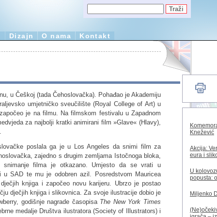
e
Dizajn
O nama
Kontakt
rnu, u Češkoj (tada Čehoslovačka). Pohađao je Akademiju
raljevsko umjetničko sveučilište (Royal College of Art) u
 započeo je na filmu. Na filmskom festivalu u Zapadnom
edvjeda za najbolji kratki animirani film »Glave« (Hlavy),
Komemorac
.
Knežević
lovačke poslala ga je u Los Angeles da snimi film za
Akcija: Ve
eura i sli
ehoslovačka, zajedno s drugim zemljama Istočnoga bloka,
re, snimanje filma je otkazano. Umjesto da se vrati u
U kolovozu
ti u SAD te mu je odobren azil. Posredstvom Mauricea
popusta: o
ečjih knjiga i započeo novu karijeru. Ubrzo je postao
u dječjih knjiga i slikovnica. Za svoje ilustracije dobio je
Miljenko 
wberry, godišnje nagrade časopisa
The New York Times
(Ne)očekiv
ebrne medalje Društva ilustratora (Society of Illustrators) i
igrača – i