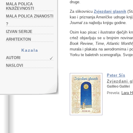
druge.
MALA POLICA
KNJIŽEVNOSTI
Za slikovnicu
Zvjezdani glasnik
(St
MALA POLICA ZNANOSTI
kao i priznanja Američke udruge knj
Journal
za najbolju knjigu godine.
?
IZVAN SERIJE
Osim kao pisac i ilustrator dječjih k
crtež objavljuju se u brojnim novin
ARHITEKTON
Book Review
,
Time
,
Atlantic Month
murala i plakata na aerodromima i 
Kazala
Yorku te baletnih scenografija. Svo
AUTORI
NASLOVI
Peter Sís
Zvjezdani g
Galileo Galilei
Lara H
Prevela: