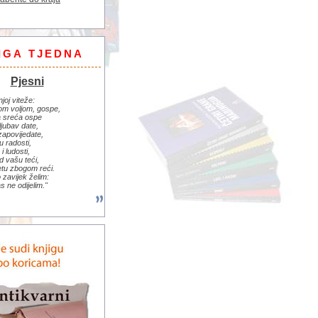
IGA TJEDNA
Pjesni
njoj viteže:
om voljom, gospe,
 sreća ospe
ljubav date,
zapovijedate,
u radosti,
i ludosti,
d vašu teći,
jetu zbogom reći.
zavijek želim:
s ne odijelim."