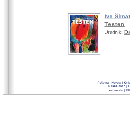
Ive Šima
Testen
Da
Urednik:
Početna
|
Novosti
|
Knji
© 1997-2026 |
A
webmaster
|
XH