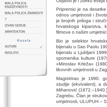
Objavio je i zbirku eseja
MALA POLICA
KNJIŽEVNOSTI
Pripremio je na desetke 
MALA POLICA ZNANOSTI
odnos umjetnosti i života
?
je brojnih priloga i str
IZVAN SERIJE
hrvatskoga kiparstva, k
filmove o našim umjetnic
ARHITEKTON
Kazala
Bio je selektor hrvat
bijenalu u Sao Paolu 1998
AUTORI
bijenalu u Ljubljani 199
NASLOVI
spomenika kulture (197
»Miroslav Krleža« (1980
likovnih umjetnosti u Za
Magistrirao je 1990.
studije
(ekvivalent), a 
Mihanović
(1872.–1940.) 
Zagrebu. Član je strukov
umjetnosti, ULUPUH – Stu