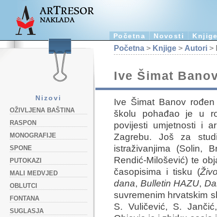
Početna
Novosti
Knjig
Početna
>
Knjige
>
Autori
> 
Ive Šimat Bano
Nizovi
Ive Šimat Banov rođen
OŽIVLJENA BAŠTINA
školu pohađao je u ro
RASPON
povijesti umjetnosti i 
Zagrebu. Još za studi
MONOGRAFIJE
istraživanjima (Solin, B
SPONE
Rendić-Milošević) te obja
PUTOKAZI
časopisima i tisku (
Živ
MALI MEDVJED
dana
,
Bulletin HAZU
,
Da
OBLUTCI
suvremenim hrvatskim slik
FONTANA
S. Vuličević, S. Jančić
SUGLASJA