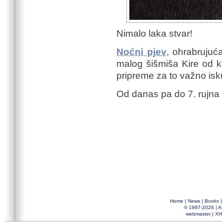
Nimalo laka stvar!
Noćni pjev
, ohrabruju
malog šišmiša Kire
od 
pripreme za to važno isk
Od danas pa do 7. rujna 
Home
|
News
|
Books
© 1997-2026 |
A
webmaster
|
XH