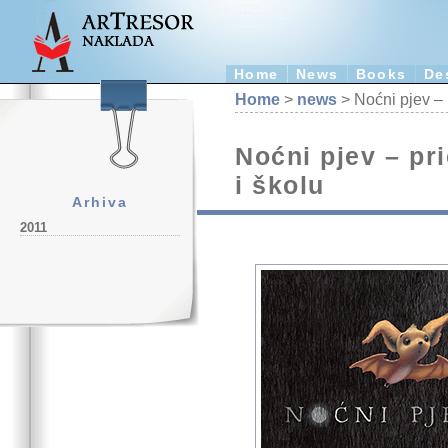
Home
News
Books
De
Home
>
news
> Noćni pjev – p
Noćni pjev – pri
i školu
Arhiva
2011