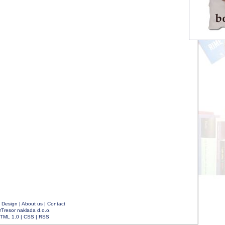
|
Design
|
About us
|
Contact
rTresor naklada d.o.o.
TML 1.0
|
CSS
|
RSS