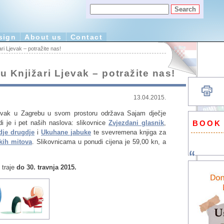
sign
About us
Contact
ri Ljevak – potražite nas!
u Knjižari Ljevak – potražite nas!
13.04.2015.
evak
u Zagrebu u svom prost
oru održava Sajam dječje
BOOK
i je i pet naših naslova: slikovnice
Zvjezdani glasnik
,
je drugdje
i
Ukuhane jabuke
te svevremena knjiga za
čkih mitova
. Slikovnicama u ponudi cijena je 59,00 kn, a
 traje
do 30. travnja 2015.