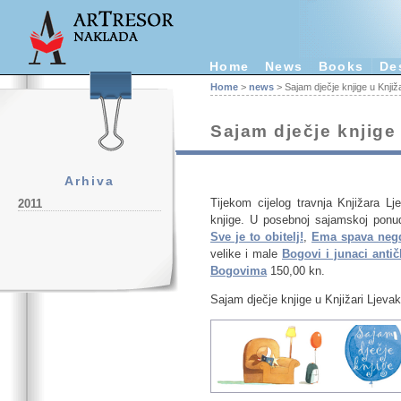
Home
News
Books
De
Home
>
news
> Sajam dječje knjige u Knjiža
Sajam dječje knjige 
Arhiva
Tijekom cijelog travnja
Knjižara Lj
2011
knjige. U posebnoj sajamskoj ponud
Sve je to obitelj!
,
Ema spava negd
velike i male
Bogovi i junaci anti
Bogovima
150,00 kn.
Sajam dječje knjige u Knjižari Ljevak