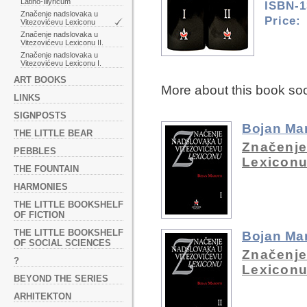
Latino-Illyricum
ISBN-1
Značenje nadslovaka u
Price:
Vitezovićevu Lexiconu
Značenje nadslovaka u
Vitezovićevu Lexiconu II.
Značenje nadslovaka u
Vitezovićevu Lexiconu I.
ART BOOKS
More about this book so
LINKS
SIGNPOSTS
Bojan Mar
THE LITTLE BEAR
Značenje
PEBBLES
Lexiconu 
THE FOUNTAIN
HARMONIES
THE LITTLE BOOKSHELF
OF FICTION
THE LITTLE BOOKSHELF
Bojan Mar
OF SOCIAL SCIENCES
Značenje
?
Lexiconu 
BEYOND THE SERIES
ARHITEKTON