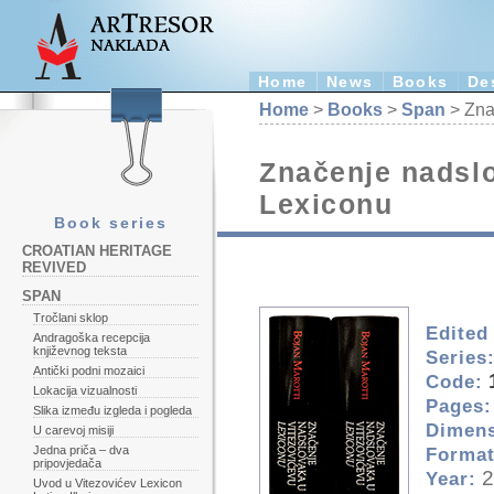
Home
News
Books
De
Home
>
Books
>
Span
> Zna
Značenje nadsl
Lexiconu
Book series
CROATIAN HERITAGE
REVIVED
SPAN
Tročlani sklop
Edited
Andragoška recepcija
književnog teksta
Series
Antički podni mozaici
Code:
Lokacija vizualnosti
Pages:
Slika između izgleda i pogleda
Dimens
U carevoj misiji
Jedna priča – dva
Format
pripovjedača
2
Year:
Uvod u Vitezovićev Lexicon