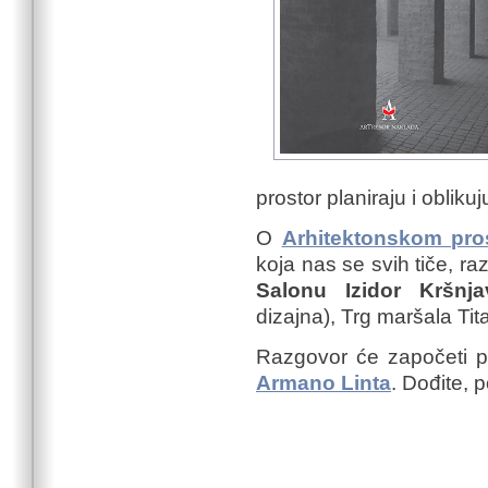
prostor planiraju i oblikuj
O
Arhitektonskom pro
koja nas se svih tiče, 
Salonu Izidor Kršnj
dizajna), Trg maršala Tit
Razgovor će započeti pr
Armano Linta
. Dođite, p