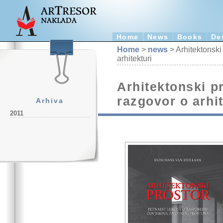
Home
News
Books
De
Home
>
news
> Arhitektonski 
arhitekturi
Arhitektonski pr
razgovor o arhit
Arhiva
2011