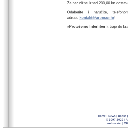
Za narudžbe iznad 200,00 kn dostav
Odaberite i naručite, tele
adresu
kontakt@artresor.hr
!
»Protežemo Interliber!«
traje do kra
Home
|
News
|
Books
© 1997-2026 |
A
webmaster
|
XH