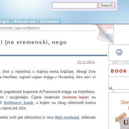
sign
About us
Contact
vremenski, nego zemljopisno)
r! (ne vremenski, nego
15.11.2014.
BOOK
njiga žive u mjestima u kojima nema knjižare. Mnogi žive
Interliber, najveći sajam knjiga u Hrvatskoj. Ako ste i vi
iti pogodnosti kupovine ArTresorovih knjiga na Interliberu.
om i razgledajte. Cijene istaknute
crvenom bojom
su
naš
Antikvarni kutak
, u kojem su zbog oštećenih korica
cijene još niže.
ajedno svih pet slikovnica iz niza
Mali medvjed
, dobivate