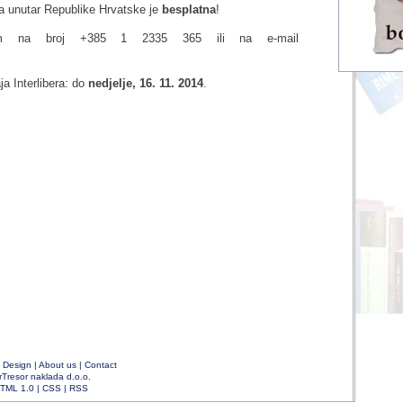
a unutar Republike Hrvatske je
besplatna
!
fonom na broj +385 1 2335 365 ili na e-mail
ja Interlibera: do
nedjelje, 16. 11. 2014
.
|
Design
|
About us
|
Contact
rTresor naklada d.o.o.
TML 1.0
|
CSS
|
RSS