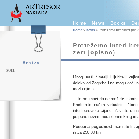
Home
News
Books
De
Home
>
news
> Protežemo Interliber! (ne 
Protežemo Interlibe
zemljopisno)
Arhiva
2011
Mnogi naši čitatelji i ljubitelji k
daleko od Zagreba i ne mogu doći na 
među njima...
... to ne znači da ne možete iskorist
Prošetajte našim virtualnim štand
interliberovske cijene. Zavirite u 
potpuno novim, nerabljenim knjigama 
Posebna pogodnost
: naručite li z
ih za 250,00 kn.