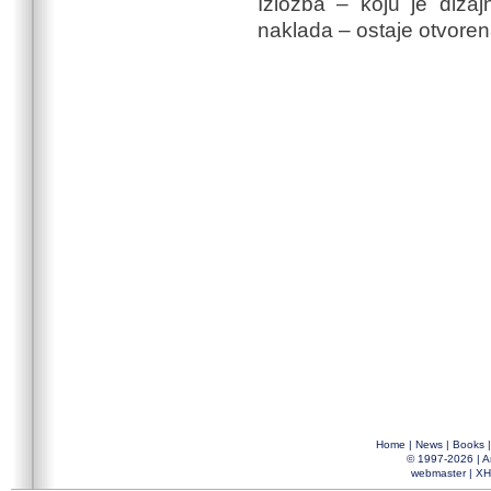
Izložba – koju je dizaj
naklada – ostaje otvoren
Home
|
News
|
Books
© 1997-2026 |
A
webmaster
|
XH