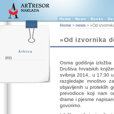
Home
News
Books
De
Home
>
news
> »Od izvornika
»Od izvornika d
Arhiva
2011
Osma godišnja izložba k
Društva hrvatskih knjiž
svibnja 2014., u 17:30 u
razgledajte mnoštvo zan
objavljenih u proteklih g
prevodioce koji nam o
drame i pjesme napisane 
govorimo.